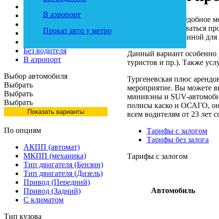
На 10 дней
В аэропорт
На неделю
Тургеневская — удобное ме
Для поездок по России
можно воспользоваться про
Прокат авто у метро
На выходные дни
пользоваться машиной для 
Без ограничения пробега
Без водителя
Данный вариант особенно у
В аэропорт
туристов и пр.). Также ус
Выбор автомобиля
Тургеневская плюс арендов
Выбрать
мероприятие. Вы можете в
Выбрать
минивэны и SUV-автомобил
Выбрать
полисы каско и ОСАГО, он
всем водителям от 23 лет с
По опциям
Тарифы с залогом
Тарифы без залога
АКПП (автомат)
МКПП (механика)
Тарифы с залогом
Тип двигателя (Бензин)
Тип двигателя (Дизель)
Привод (Передний)
Автомобиль
Привод (Задний)
С климатом
Тип кузова