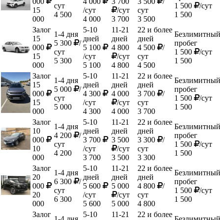
000
4 000
3 700
3 500
/
сут
1 500
/сут
15
/сут
/сут
сут
4 500
1 500
000
4 000
3 700
3 500
Залог
5-10
11-21
22 и более
1-4 дня
Безлимитны
15
дней
дней
дней
5 300
/
пробег
000
5 100
4 800
4 500
/
сут
1 500
/сут
15
/сут
/сут
сут
5 300
1 500
000
5 100
4 800
4 500
Залог
5-10
11-21
22 и более
1-4 дня
Безлимитны
15
дней
дней
дней
5 000
/
пробег
000
4 300
4 000
3 700
/
сут
1 500
/сут
15
/сут
/сут
сут
5 000
1 500
000
4 300
4 000
3 700
Залог
5-10
11-21
22 и более
1-4 дня
Безлимитны
10
дней
дней
дней
4 200
/
пробег
000
3 700
3 500
3 300
/
сут
1 500
/сут
10
/сут
/сут
сут
4 200
1 500
000
3 700
3 500
3 300
Залог
5-10
11-21
22 и более
1-4 дня
Безлимитны
20
дней
дней
дней
6 300
/
пробег
000
5 600
5 000
4 800
/
сут
1 500
/сут
20
/сут
/сут
сут
6 300
1 500
000
5 600
5 000
4 800
Залог
5-10
11-21
22 и более
1-4 дня
Безлимитны