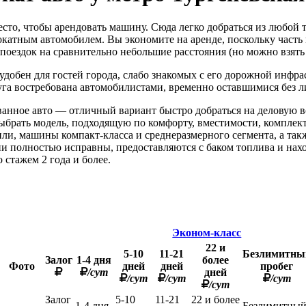
сто, чтобы арендовать машину. Сюда легко добраться из любой 
катным автомобилем. Вы экономите на аренде, поскольку часть 
поездок на сравнительно небольшие расстояния (но можно взять 
добен для гостей города, слабо знакомых с его дорожной инфр
луга востребована автомобилистами, временно оставшимися без л
анное авто — отличный вариант быстро добраться на деловую в
ыбрать модель, подходящую по комфорту, вместимости, комплек
и, машины компакт-класса и среднеразмерного сегмента, а та
и полностью исправны, предоставляются с баком топлива и нахо
о стажем 2 года и более.
Эконом-класс
22 и
5-10
11-21
Безлимитны
Залог
1-4 дня
более
Фото
дней
дней
пробег
/сут
дней
/сут
/сут
/сут
/сут
Залог
5-10
11-21
22 и более
1-4 дня
Безлимитны