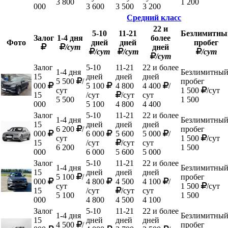
3 800
1 200
000
3 600
3 500
3 200
Средний класс
22 и
5-10
11-21
Безлимитны
Залог
1-4 дня
более
Фото
дней
дней
пробег
/сут
дней
/сут
/сут
/сут
/сут
Залог
5-10
11-21
22 и более
1-4 дня
Безлимитны
15
дней
дней
дней
5 500
/
пробег
000
5 100
4 800
4 400
/
сут
1 500
/сут
15
/сут
/сут
сут
5 500
1 500
000
5 100
4 800
4 400
Залог
5-10
11-21
22 и более
1-4 дня
Безлимитны
15
дней
дней
дней
6 200
/
пробег
000
6 000
5 600
5 000
/
сут
1 500
/сут
15
/сут
/сут
сут
6 200
1 500
000
6 000
5 600
5 000
Залог
5-10
11-21
22 и более
1-4 дня
Безлимитны
15
дней
дней
дней
5 100
/
пробег
000
4 800
4 500
4 100
/
сут
1 500
/сут
15
/сут
/сут
сут
5 100
1 500
000
4 800
4 500
4 100
Залог
5-10
11-21
22 и более
1-4 дня
Безлимитны
15
дней
дней
дней
4 500
/
пробег