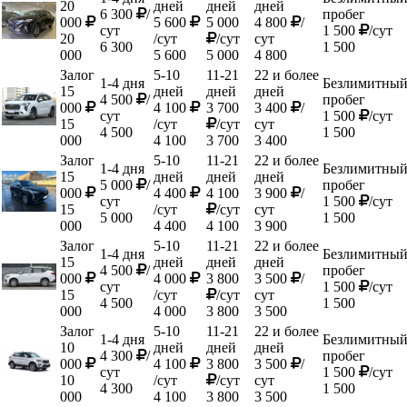
20
дней
дней
дней
6 300
/
пробег
000
5 600
5 000
4 800
/
сут
1 500
/сут
20
/сут
/сут
сут
6 300
1 500
000
5 600
5 000
4 800
Залог
5-10
11-21
22 и более
1-4 дня
Безлимитны
15
дней
дней
дней
4 500
/
пробег
000
4 100
3 700
3 400
/
сут
1 500
/сут
15
/сут
/сут
сут
4 500
1 500
000
4 100
3 700
3 400
Залог
5-10
11-21
22 и более
1-4 дня
Безлимитны
15
дней
дней
дней
5 000
/
пробег
000
4 400
4 100
3 900
/
сут
1 500
/сут
15
/сут
/сут
сут
5 000
1 500
000
4 400
4 100
3 900
Залог
5-10
11-21
22 и более
1-4 дня
Безлимитны
15
дней
дней
дней
4 500
/
пробег
000
4 000
3 800
3 500
/
сут
1 500
/сут
15
/сут
/сут
сут
4 500
1 500
000
4 000
3 800
3 500
Залог
5-10
11-21
22 и более
1-4 дня
Безлимитны
10
дней
дней
дней
4 300
/
пробег
000
4 100
3 800
3 500
/
сут
1 500
/сут
10
/сут
/сут
сут
4 300
1 500
000
4 100
3 800
3 500