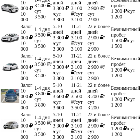
10
дней
дней
дней
3 500
/
пробег
000
3 300
3 100
2 900
/
сут
1 200
/сут
10
/сут
/сут
сут
3 500
1 200
000
3 300
3 100
2 900
Залог
5-10
11-21
22 и более
1-4 дня
Безлимитны
10
дней
дней
дней
3 500
/
пробег
000
3 300
3 100
2 900
/
сут
1 500
/сут
10
/сут
/сут
сут
3 500
1 500
000
3 300
3 100
2 900
Залог
5-10
11-21
22 и более
1-4 дня
Безлимитны
10
дней
дней
дней
3 500
/
пробег
000
3 300
3 100
2 900
/
сут
1 200
/сут
10
/сут
/сут
сут
3 500
1 200
000
3 300
3 100
2 900
Залог
5-10
11-21
22 и более
1-4 дня
Безлимитны
10
дней
дней
дней
3 800
/
пробег
000
3 600
3 500
3 200
/
сут
1 200
/сут
10
/сут
/сут
сут
3 800
1 200
000
3 600
3 500
3 200
Залог
5-10
11-21
22 и более
1-4 дня
Безлимитны
10
дней
дней
дней
3 500
/
пробег
000
3 300
3 100
2 900
/
сут
1 200
/сут
10
/сут
/сут
сут
3 500
1 200
000
3 300
3 100
2 900