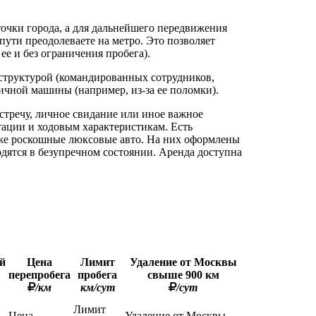
точки города, а для дальнейшего передвижения
пути преодолеваете на метро. Это позволяет
ее и без ограничения пробега).
аструктурой (командированных сотрудников,
ичной машины (например, из-за ее поломки).
стречу, личное свидание или иное важное
тации и ходовым характеристикам. Есть
кже роскошные люксовые авто. На них оформлены
дятся в безупречном состоянии. Аренда доступна
й
Цена
Лимит
Удаление от Москвы
перепробега
пробега
свыше 900 км
/км
км/сут
/сут
Лимит
й
Цена
Удаление от Москвы