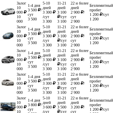
Залог
5-10
11-21
22 и более
1-4 дня
Безлимитны
10
дней
дней
дней
3 500
/
пробег
000
3 300
3 100
2 900
/
сут
1 200
/сут
10
/сут
/сут
сут
3 500
1 200
000
3 300
3 100
2 900
Залог
5-10
11-21
22 и более
1-4 дня
Безлимитны
10
дней
дней
дней
3 500
/
пробег
000
3 300
3 100
2 900
/
сут
1 200
/сут
10
/сут
/сут
сут
3 500
1 200
000
3 300
3 100
2 900
Залог
5-10
11-21
22 и более
1-4 дня
Безлимитны
10
дней
дней
дней
3 500
/
пробег
000
3 300
3 100
2 900
/
сут
1 200
/сут
10
/сут
/сут
сут
3 500
1 200
000
3 300
3 100
2 900
Залог
5-10
11-21
22 и более
1-4 дня
Безлимитны
10
дней
дней
дней
3 500
/
пробег
000
3 300
3 100
2 900
/
сут
1 200
/сут
10
/сут
/сут
сут
3 500
1 200
000
3 300
3 100
2 900
Залог
5-10
11-21
22 и более
1-4 дня
Безлимитны
10
дней
дней
дней
3 800
/
пробег
000
3 600
3 500
3 200
/
сут
1 200
/сут
10
/сут
/сут
сут