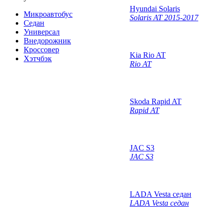
Hyundai Solaris
Микроавтобус
Solaris AT 2015-2017
Седан
Универсал
Внедорожник
Кроссовер
Kia Rio AT
Хэтчбэк
Rio AT
Skoda Rapid AT
Rapid AT
JAC S3
JAC S3
LADA Vesta седан
LADA Vesta седан