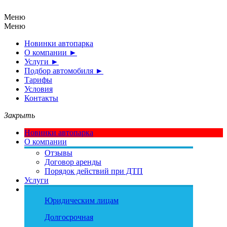
Меню
Меню
Новинки автопарка
О компании
►
Услуги
►
Подбор автомобиля
►
Тарифы
Условия
Контакты
Закрыть
Новинки автопарка
О компании
Отзывы
Договор аренды
Порядок действий при ДТП
Услуги
Подбор автомобиля
Эконом
Юридическим лицам
Средний
Бизнес
Долгосрочная
Минивэн