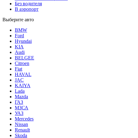
Без водителя
В аэропорт
Выберите авто
BMW
Ford
Hyundai
KIA
Audi
BELGEE
Citroen
Fiat
HAVAL
JAC
KAIYA
Lada
Mazda
ГАЗ
МЗСА
УАЗ
Mercedes
Nissan
Renault
Skoda