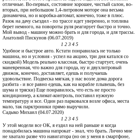
отличные. Во-первых, состояние хорошее, чистый салон, во-
вторых, при небольшом 1,4-литровом моторе она весьма
динамична, но и коробка-автомат, конечно, тоже в плюс.
Разок на дачу съездил - по трассе идет уверенно, и топлива
берет немного, на повороты руля реагирует быстро и точно.
Мой вывод - машину можно брать и для города, и для трассы.
Анатолий Пискунов (06.07.2019)
1
2
3
4
5
Удобное и быстрое авто. Кстати понравилась не только
машина, но и условия - успел на акцию, три дня катался со
скидкой) Модель реально классная, быстро стартует, очень
маневренная, что важно для города, ну и двухлитровый
движок, конечно, доставляет, едешь и получаешь
удовольствие. Подвеска мягкая, у нас возле дома дорога
разбита - и все равно едешь, как на корабле плывешь, без
шума и тряски) Еще понравилось, что есть не просто
кондиционер, а климат-контроль, поставил нужную
температуру и все. Один раз парковался возле офиса, места
мало, так парктроники прямо выручили.
Садыко Михаил (04.07.2020)
1
2
3
4
5
У этой модели все ОК, я ездил на ней раньше и когда
понадобилась машина напрокат - знал, что брать. Лично мне
не хватало разве что навигатора (но он у меня в смартфоне,