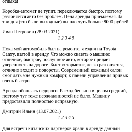
отдыха!
Коробка-автомат не тупит, переключается быстро, поэтому
разгоняется авто без проблем. Цена аренды приемлемая. За
три дня (это были выходные) вышло чуть больше 8000 рублей.
Иван Петрович (28.03.2021)
1
2
3
4
5
Пока мой автомобиль был на ремонте, я ездил на Toyota
Camry, взятой в аренду. Что можно сказать о машине:
отличное, быстрое, послушное авто, которое придает
уверенность на дороге. Быстро тормозит, легко разгоняется,
отлично входит в повороты. Современный кожаный салон
смог дать мне нужный комфорт, к панели управления привык
очень быстро.
Аренда обошлась недорого. Расход бензина в целом средний,
поэтому тут тоже неожиданностей не было. Машину
предоставили полностью исправную.
Дмитрий Ильин (13.07.2021)
1
2
3
4
5
Для встречи китайских партнеров брали в аренду данный