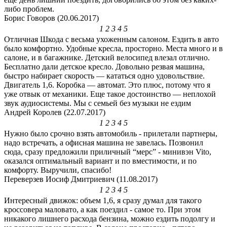
либо проблем.
Борис Говоров (20.06.2017)
1
2
3
4
5
Отличная Шкода с весьма ухоженным салоном. Ездить в авто
было комфортно. Удобные кресла, просторно. Места много и в
салоне, и в багажнике. Детский велосипед влезал отлично.
Бесплатно дали детское кресло. Довольно резвая машина,
быстро набирает скорость — кататься одно удовольствие.
Двигатель 1,6. Коробка — автомат. Это плюс, потому что я
уже отвык от механики. Еще такое достоинство — неплохой
звук аудиосистемы. Мы с семьей без музыки не ездим
Андрей Королев (22.07.2017)
1
2
3
4
5
Нужно было срочно взять автомобиль - прилетали партнеры,
надо встречать, а офисная машина не завелась. Позвонил
сюда, сразу предложили приличный “мерс” - минивэн Vito,
оказался оптимальный вариант и по вместимости, и по
комфорту. Выручили, спасибо!
Переверзев Иосиф Дмитриевич (11.08.2017)
1
2
3
4
5
Интересный движок: объем 1,6, я сразу думал для такого
кроссовера маловато, а как поездил - самое то. При этом
никакого лишнего расхода бензина, можно ездить подолгу и