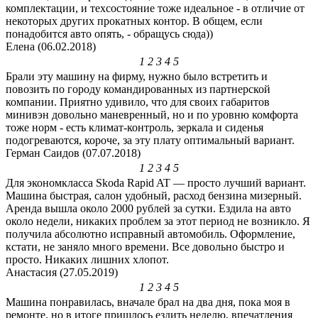
комплектации, и техсостояние тоже идеальное - в отличие от
некоторых других прокатных контор. В общем, если
понадобится авто опять, - обращусь сюда))
Елена (06.02.2018)
1
2
3
4
5
Брали эту машину на фирму, нужно было встретить и
повозить по городу командированных из партнерской
компании. Приятно удивило, что для своих габаритов
минивэн довольно маневренный, но и по уровню комфорта
тоже норм - есть климат-контроль, зеркала и сиденья
подогреваются, короче, за эту плату оптимальный вариант.
Герман Саидов (07.07.2018)
1
2
3
4
5
Для экономкласса Skoda Rapid AT — просто лучший вариант.
Машина быстрая, салон удобный, расход бензина мизерный.
Аренда вышла около 2000 рублей за сутки. Ездила на авто
около недели, никаких проблем за этот период не возникло. Я
получила абсолютно исправный автомобиль. Оформление,
кстати, не заняло много времени. Все довольно быстро и
просто. Никаких лишних хлопот.
Анастасия (27.05.2019)
1
2
3
4
5
Машина понравилась, вначале брал на два дня, пока моя в
ремонте, но в итоге пришлось ездить неделю, впечатления