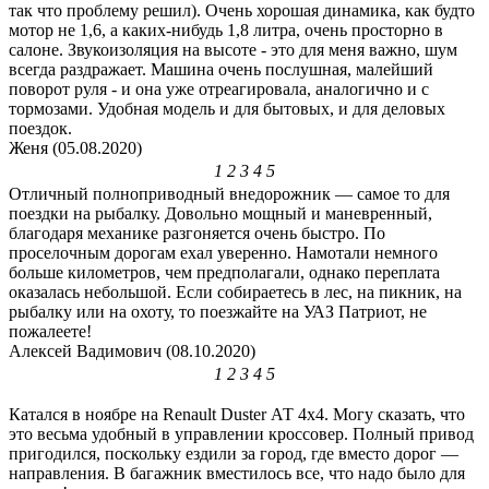
так что проблему решил). Очень хорошая динамика, как будто
мотор не 1,6, а каких-нибудь 1,8 литра, очень просторно в
салоне. Звукоизоляция на высоте - это для меня важно, шум
всегда раздражает. Машина очень послушная, малейший
поворот руля - и она уже отреагировала, аналогично и с
тормозами. Удобная модель и для бытовых, и для деловых
поездок.
Женя (05.08.2020)
1
2
3
4
5
Отличный полноприводный внедорожник — самое то для
поездки на рыбалку. Довольно мощный и маневренный,
благодаря механике разгоняется очень быстро. По
проселочным дорогам ехал уверенно. Намотали немного
больше километров, чем предполагали, однако переплата
оказалась небольшой. Если собираетесь в лес, на пикник, на
рыбалку или на охоту, то поезжайте на УАЗ Патриот, не
пожалеете!
Алексей Вадимович (08.10.2020)
1
2
3
4
5
Катался в ноябре на Renault Duster АТ 4х4. Могу сказать, что
это весьма удобный в управлении кроссовер. Полный привод
пригодился, поскольку ездили за город, где вместо дорог —
направления. В багажник вместилось все, что надо было для