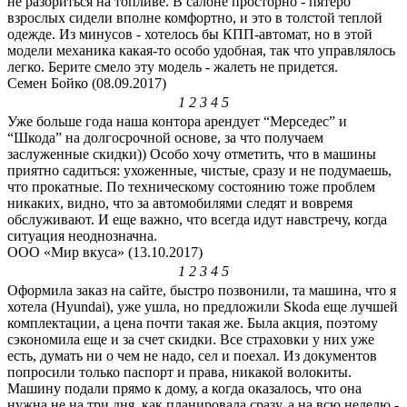
не разориться на топливе. В салоне просторно - пятеро
взрослых сидели вполне комфортно, и это в толстой теплой
одежде. Из минусов - хотелось бы КПП-автомат, но в этой
модели механика какая-то особо удобная, так что управлялось
легко. Берите смело эту модель - жалеть не придется.
Семен Бойко (08.09.2017)
1
2
3
4
5
Уже больше года наша контора арендует “Мерседес” и
“Шкода” на долгосрочной основе, за что получаем
заслуженные скидки)) Особо хочу отметить, что в машины
приятно садиться: ухоженные, чистые, сразу и не подумаешь,
что прокатные. По техническому состоянию тоже проблем
никаких, видно, что за автомобилями следят и вовремя
обслуживают. И еще важно, что всегда идут навстречу, когда
ситуация неоднозначна.
ООО «Мир вкуса» (13.10.2017)
1
2
3
4
5
Оформила заказ на сайте, быстро позвонили, та машина, что я
хотела (Hyundai), уже ушла, но предложили Skoda еще лучшей
комплектации, а цена почти такая же. Была акция, поэтому
сэкономила еще и за счет скидки. Все страховки у них уже
есть, думать ни о чем не надо, сел и поехал. Из документов
попросили только паспорт и права, никакой волокиты.
Машину подали прямо к дому, а когда оказалось, что она
нужна не на три дня, как планировала сразу, а на всю неделю -