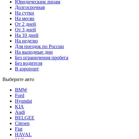
Юридическим лицам
Долгосрочная
На сутки
На месяц
От 2 дней
От 3 дней
На 10 дней
На неделю
Для поездок по России
На выходные дни
Без ограничения пробега
Без водителя
В аэропорт
Выберите авто
BMW
Ford
Hyundai
KIA
Audi
BELGEE
Citroen
Fiat
HAVAL