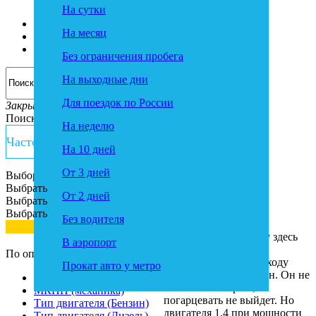
На сутки
Коммерческий транспорт
Тарифы
На месяц
Условия
Контакты
Без ограничения пробега
На выходные дни
Для поездок по России
Закрыть
Поиск
На неделю
Часто задаваемые вопросы
Главная
>
На 10 дней
О компании
>
Отзывы
От 3 дней
Выбор автомобиля
Выбрать
Отзывы
От 2 дней
Выбрать
Выбрать
Без водителя
Зимой брали в аренду здесь
В аэропорт
Hyundai Solaris.
По опциям
Экономичный по расходу
Прокат авто у метро
четырехдверный седан. Он не
АКПП (автомат)
слишком быстрый,
МКПП (механика)
погарцевать не выйдет. Но
Тип двигателя (Бензин)
двигателя 1,4 при мощности
Тип двигателя (Дизель)