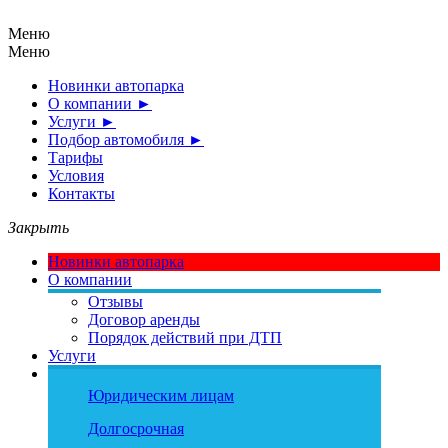
Меню
Меню
Новинки автопарка
О компании
►
Услуги
►
Подбор автомобиля
►
Тарифы
Условия
Контакты
Закрыть
Новинки автопарка
О компании
Отзывы
Договор аренды
Порядок действий при ДТП
Услуги
Подбор автомобиля
Эконом
Юридическим лицам
Средний
Бизнес
Долгосрочная
Минивэн