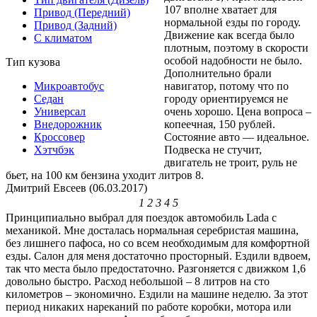
107 вполне хватает для
Привод (Передний)
нормальной езды по городу.
Привод (Задний)
Движение как всегда было
С климатом
плотным, поэтому в скорости
особой надобности не было.
Тип кузова
Дополнительно брали
навигатор, потому что по
Микроавтобус
городу ориентируемся не
Седан
очень хорошо. Цена вопроса –
Универсал
копеечная, 150 рублей.
Внедорожник
Состояние авто — идеальное.
Кроссовер
Подвеска не стучит,
Хэтчбэк
двигатель не троит, руль не
бьет, на 100 км бензина уходит литров 8.
Дмитрий Евсеев (06.03.2017)
1
2
3
4
5
Принципиально выбрал для поездок автомобиль Lada с
механикой. Мне досталась нормальная серебристая машина,
без лишнего пафоса, но со всем необходимым для комфортной
езды. Салон для меня достаточно просторный. Ездили вдвоем,
так что места было предостаточно. Разгоняется с движком 1,6
довольно быстро. Расход небольшой – 8 литров на сто
километров – экономично. Ездили на машине неделю. За этот
период никаких нареканий по работе коробки, мотора или