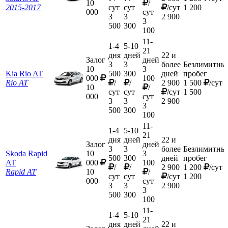
10
/
2015-2017
сут
сут
/сут
1 200
000
сут
3
3
2 900
3
500
300
100
11-
1-4
5-10
21
дня
дней
22 и
Залог
дней
3
3
более
Безлимитны
10
3
Kia Rio AT
500
300
дней
пробег
000
100
Rio AT
/
/
2 900
1 500
/сут
10
/
сут
сут
/сут
1 500
000
сут
3
3
2 900
3
500
300
100
11-
1-4
5-10
21
дня
дней
22 и
Залог
дней
3
3
более
Безлимитны
Skoda Rapid
10
3
500
300
дней
пробег
AT
000
100
/
/
2 900
1 200
/сут
Rapid AT
10
/
сут
сут
/сут
1 200
000
сут
3
3
2 900
3
500
300
100
11-
1-4
5-10
21
дня
дней
22 и