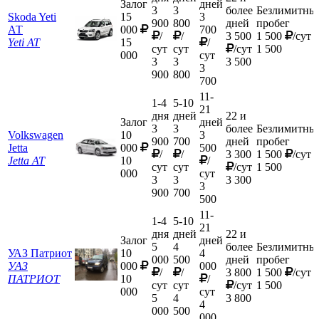
Залог
дней
3
3
более
Безлимитны
Skoda Yeti
15
3
900
800
дней
пробег
АТ
000
700
/
/
3 500
1 500
/сут
Yeti АТ
15
/
сут
сут
/сут
1 500
000
сут
3
3
3 500
3
900
800
700
11-
1-4
5-10
21
дня
дней
22 и
Залог
дней
3
3
более
Безлимитны
Volkswagen
10
3
900
700
дней
пробег
Jetta
000
500
/
/
3 300
1 500
/сут
Jetta AT
10
/
сут
сут
/сут
1 500
000
сут
3
3
3 300
3
900
700
500
11-
1-4
5-10
21
дня
дней
22 и
Залог
дней
5
4
более
Безлимитны
УАЗ Патриот
10
4
000
500
дней
пробег
УАЗ
000
000
/
/
3 800
1 500
/сут
ПАТРИОТ
10
/
сут
сут
/сут
1 500
000
сут
5
4
3 800
4
000
500
000