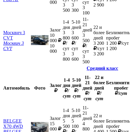
000
сут
3
3
2 900
3
500
300
100
11-
1-4
5-10
21
дня
дней
22 и
Залог
дней
Москвич 3
3
3
более
Безлимитны
10
3
СVT
800
600
дней
пробег
000
500
Москвич 3
/
/
3 200
1 200
/сут
10
/
СVT
сут
сут
/сут
1 200
000
сут
3
3
3 200
3
800
600
500
Средний класс
11-
22 и
1-4
5-10
21
более
Безлимитн
Залог
дня
дней
Автомобиль
Фото
дней
дней
пробег
/
/
/
/
/сут
сут
сут
сут
сут
11-
1-4
5-10
21
дня
дней
22 и
Залог
дней
BELGEE
5
5
более
Безлимитны
15
4
X70 4WD
500
100
дней
пробег
000
800
BELGEE
/
/
4 400
1 500
/сут