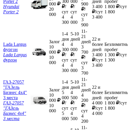
Porter 2
300
000
дней
пробег
000
900
Hyundai
/
/
3 400
1 800
/сут
20
/
Porter 2
сут
сут
/сут
1 800
000
сут
4
4
3 400
3
300
000
900
11-
1-4
5-10
21
дня
дней
22 и
Залог
дней
Lada Largus
4
4
более
Безлимитны
10
3
фургон
300
000
дней
пробег
000
700
Lada Largus
/
/
3 400
1 300
/сут
10
/
фургон
сут
сут
/сут
1 300
000
сут
4
4
3 400
3
300
000
700
11-
ГАЗ-27057
1-4
5-10
21
"ГАЗель
дня
дней
22 и
Залог
дней
Бизнес 4х4"
5
4
более
Безлимитны
10
4
3 места
000
500
дней
пробег
000
200
ГАЗ-27057
/
/
4 000
1 800
/сут
10
/
"ГАЗель
сут
сут
/сут
1 800
000
сут
Бизнес 4х4"
5
4
4 000
4
3 места
000
500
200
11-