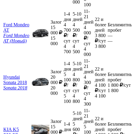
000
100
11-
1-4
5-10
21
дня
дней
22 и
Залог
дней
Ford Mondeo
4
4
более
Безлимитны
15
4
AT
700
500
дней
пробег
000
000
Ford Mondeo
/
/
3 800
—
15
/
AT (Новый)
сут
сут
/сут
—
000
сут
4
4
3 800
4
700
500
000
11-
1-4
5-10
21
дня
дней
22 и
Залог
дней
5
4
более
Безлимитны
Hyundai
20
4
100
800
дней
пробег
Sonata 2018
000
300
/
/
4 100
1 800
/сут
Sonata 2018
20
/
сут
сут
/сут
1 800
000
сут
5
4
4 100
4
100
800
300
11-
5-10
21
дней
22 и
Залог
дней
1-4
5
более
Безлимитны
15
5
KIA K5
дня
600
дней
пробег
000
100