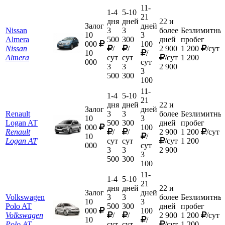
11-
1-4
5-10
21
дня
дней
22 и
Залог
дней
Nissan
3
3
более
Безлимитны
10
3
Almera
500
300
дней
пробег
000
100
Nissan
/
/
2 900
1 200
/сут
10
/
Almera
сут
сут
/сут
1 200
000
сут
3
3
2 900
3
500
300
100
11-
1-4
5-10
21
дня
дней
22 и
Залог
дней
Renault
3
3
более
Безлимитны
10
3
Logan AT
500
300
дней
пробег
000
100
Renault
/
/
2 900
1 200
/сут
10
/
Logan AT
сут
сут
/сут
1 200
000
сут
3
3
2 900
3
500
300
100
11-
1-4
5-10
21
дня
дней
22 и
Залог
дней
Volkswagen
3
3
более
Безлимитны
10
3
Polo AT
500
300
дней
пробег
000
100
Volkswagen
/
/
2 900
1 200
/сут
10
/
Polo AT
сут
сут
/сут
1 200