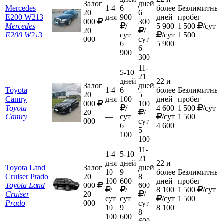
Залог
дней
Mercedes
1-4
6
более
Безлимитны
20
6
E200 W213
дня
900
дней
пробег
000
300
Mercedes
—
/
5 900
1 500
/сут
20
/
E200 W213
—
сут
/сут
1 500
000
сут
6
5 900
6
900
300
11-
5-10
21
дней
22 и
Залог
дней
Toyota
1-4
6
более
Безлимитны
20
5
Camry
дня
100
дней
пробег
000
100
Toyota
—
/
4 600
1 500
/сут
20
/
Camry
—
сут
/сут
1 500
000
сут
6
4 600
5
100
100
11-
1-4
5-10
21
дня
дней
22 и
Toyota Land
Залог
дней
10
9
более
Безлимитны
Cruiser Prado
20
8
100
600
дней
пробег
Toyota Land
000
600
/
/
8 100
1 500
/сут
Cruiser
20
/
сут
сут
/сут
1 500
Prado
000
сут
10
9
8 100
8
100
600
600