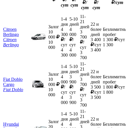
/
/
/сут
сут
сут
сут
сут
11-
1-4
5-10
21
дня
дней
22 и
Залог
дней
Citroen
4
4
более
Безлимитны
10
3
Berlingo
300
000
дней
пробег
000
700
Citroen
/
/
3 400
1 300
/сут
10
/
Berlingo
сут
сут
/сут
1 300
000
сут
4
4
3 400
3
300
000
700
11-
1-4
5-10
21
дня
дней
22 и
Залог
дней
4
3
более
Безлимитны
Fiat Doblo
10
3
000
900
дней
пробег
Cargo
000
700
/
/
3 500
1 800
/сут
Fiat Doblo
10
/
сут
сут
/сут
1 800
000
сут
4
3
3 500
3
000
900
700
11-
1-4
5-10
21
дня
дней
22 и
Залог
дней
Hyundai
4
4
более
Безлимитны
20
3