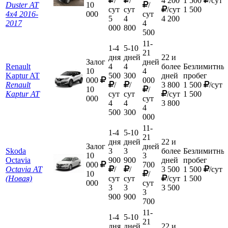
/
/
4 200
1 500
/сут
Duster АТ
10
/
сут
сут
/сут
1 500
4х4 2016-
000
сут
5
4
4 200
2017
4
000
800
500
11-
1-4
5-10
21
дня
дней
22 и
Залог
дней
Renault
4
4
более
Безлимитны
10
4
Kaptur AT
500
300
дней
пробег
000
000
Renault
/
/
3 800
1 500
/сут
10
/
Kaptur AT
сут
сут
/сут
1 500
000
сут
4
4
3 800
4
500
300
000
11-
1-4
5-10
21
дня
дней
22 и
Залог
дней
Skoda
3
3
более
Безлимитны
10
3
Octavia
900
900
дней
пробег
000
700
Octavia АТ
/
/
3 500
1 500
/сут
10
/
(Новая)
сут
сут
/сут
1 500
000
сут
3
3
3 500
3
900
900
700
11-
1-4
5-10
21
дня
дней
22 и