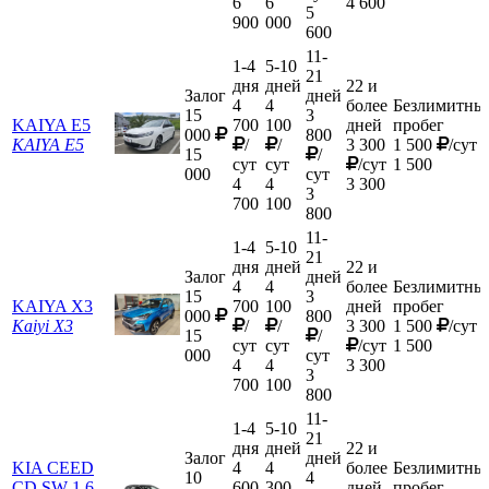
6
6
4 600
5
900
000
600
11-
1-4
5-10
21
дня
дней
22 и
Залог
дней
4
4
более
Безлимитны
15
3
KAIYA E5
700
100
дней
пробег
000
800
KAIYA E5
/
/
3 300
1 500
/сут
15
/
сут
сут
/сут
1 500
000
сут
4
4
3 300
3
700
100
800
11-
1-4
5-10
21
дня
дней
22 и
Залог
дней
4
4
более
Безлимитны
15
3
KAIYA X3
700
100
дней
пробег
000
800
Kaiyi X3
/
/
3 300
1 500
/сут
15
/
сут
сут
/сут
1 500
000
сут
4
4
3 300
3
700
100
800
11-
1-4
5-10
21
дня
дней
22 и
Залог
дней
KIA CEED
4
4
более
Безлимитны
10
4
CD SW 1.6
600
300
дней
пробег