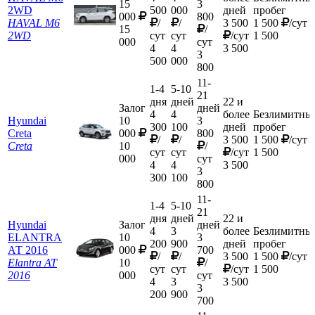
15
3
2WD
500
000
дней
пробег
000
800
HAVAL M6
/
/
3 500
1 500
/сут
15
/
2WD
сут
сут
/сут
1 500
000
сут
4
4
3 500
3
500
000
800
11-
1-4
5-10
21
дня
дней
22 и
Залог
дней
4
4
более
Безлимитны
Hyundai
10
3
300
100
дней
пробег
Creta
000
800
/
/
3 500
1 500
/сут
Creta
10
/
сут
сут
/сут
1 500
000
сут
4
4
3 500
3
300
100
800
11-
1-4
5-10
21
дня
дней
22 и
Hyundai
Залог
дней
4
3
более
Безлимитны
ELANTRA
10
3
200
900
дней
пробег
АТ 2016
000
700
/
/
3 500
1 500
/сут
Elantra АТ
10
/
сут
сут
/сут
1 500
2016
000
сут
4
3
3 500
3
200
900
700