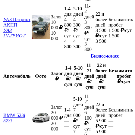
11-
1-4
5-10
21
дня
дней
22 и
Залог
дней
УАЗ Патриот
4
4
более
Безлимитны
10
3
АКПП
800
300
дней
пробег
000
800
УАЗ
/
/
3 500
1 500
/сут
10
/
ПАТРИОТ
сут
сут
/сут
1 500
000
сут
4
4
3 500
3
800
300
800
Бизнес-класс
11-
22 и
1-4
5-10
21
более
Безлимитн
Залог
дня
дней
Автомобиль
Фото
дней
дней
пробег
/
/
/
/
/сут
сут
сут
сут
сут
11-
5-10
21
дней
22 и
Залог
дней
1-4
7
более
Безлимитны
20
6
BMW 523i
дня
000
дней
пробег
000
100
523i
—
/
5 900
—
20
/
—
сут
/сут
—
000
сут
7
5 900
6