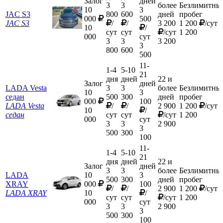
Залог
дней
3
3
более
Безлимитны
10
3
JAC S3
800
600
дней
пробег
000
500
JAC S3
/
/
3 200
1 200
/сут
10
/
сут
сут
/сут
1 200
000
сут
3
3
3 200
3
800
600
500
11-
1-4
5-10
21
дня
дней
22 и
Залог
дней
LADA Vesta
3
3
более
Безлимитны
10
3
седан
500
300
дней
пробег
000
100
LADA Vesta
/
/
2 900
1 200
/сут
10
/
седан
сут
сут
/сут
1 200
000
сут
3
3
2 900
3
500
300
100
11-
1-4
5-10
21
дня
дней
22 и
Залог
дней
3
3
более
Безлимитны
LADA
10
3
500
300
дней
пробег
XRAY
000
100
/
/
2 900
1 200
/сут
LADA XRAY
10
/
сут
сут
/сут
1 200
000
сут
3
3
2 900
3
500
300
100