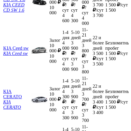
000
000
KIA CEED
/
/
3 700
1 500
/сут
10
/
CD SW 1.6
сут
сут
/сут
1 500
000
сут
4
4
3 700
4
600
300
000
11-
1-4
5-10
21
дня
дней
22 и
Залог
дней
4
3
более
Безлимитны
10
3
KIA Ceed sw
000
900
дней
пробег
000
800
KIA Сeed sw
/
/
3 500
1 500
/сут
10
/
сут
сут
/сут
1 500
000
сут
4
3
3 500
3
000
900
800
11-
1-4
5-10
21
дня
дней
22 и
Залог
дней
KIA
4
3
более
Безлимитны
10
3
CERATO
300
900
дней
пробег
000
700
KIA
/
/
3 400
1 500
/сут
10
/
CERATO
сут
сут
/сут
1 500
000
сут
4
3
3 400
3
300
900
700
11-
1-4
5-10