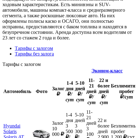
ходовым характеристикам. Есть минивэны и SUV-
автомобили, машины компакт-класса и среднеразмерного
сегмента, а также роскошные люксовые авто. На них
оформлены полисы каско и ОСАГО, они полностью
исправны, предоставляются с баком топлива и находятся в
безупречном состоянии. Аренда доступна всем водителям от
23 лет со стажем 2 года и более.
Тарифы с залогом
Тарифы без залога
Тарифы с залогом
Эконом-класс
11-
22 и
1-4
5-10
21
более
Безлимитн
Залог
дня
дней
Автомобиль
Фото
дней
дней
пробег
/
/
/
/
/сут
сут
сут
сут
сут
11-
1-4
5-10
21
дня
дней
22 и
Залог
дней
Hyundai
3
3
более
Безлимитны
10
3
Solaris
500
300
дней
пробег
000
100
Solaris AT
/
/
2 900
1 200
/сут