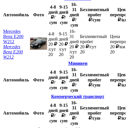
16-
4-8
9-15
31
Безлимитный
Цена
дней
дней
Автомобиль
Фото
дней
пробег
перепро
/
/
/
/сут
/км
сут
сут
сут
Mercedes
16-
4-8
9-15
Benz E200
31
Безлимитный
Цена
дней
дней
W212
дней
пробег
перепроб
20
20
Mercedes
20
20
/сут
20
/км
/сут
/сут
Benz E200
/сут
20
20
20
20
W212
20
Минивен
16-
4-8
9-15
31
Безлимитный
Цена
дней
дней
Автомобиль
Фото
дней
пробег
перепро
/
/
/
/сут
/км
сут
сут
сут
Коммерческий транспорт
16-
4-8
9-15
31
Безлимитный
Цена
дней
дней
Автомобиль
Фото
дней
пробег
перепро
/
/
/
/сут
/км
сут
сут
сут