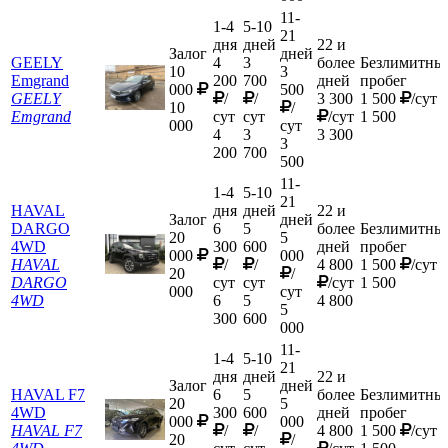
11-
1-4
5-10
21
дня
дней
22 и
Залог
дней
GEELY
4
3
более
Безлимитны
10
3
Emgrand
200
700
дней
пробег
000
500
GEELY
/
/
3 300
1 500
/сут
10
/
Emgrand
сут
сут
/сут
1 500
000
сут
4
3
3 300
3
200
700
500
11-
1-4
5-10
21
HAVAL
дня
дней
22 и
Залог
дней
DARGO
6
5
более
Безлимитны
20
5
4WD
300
600
дней
пробег
000
000
HAVAL
/
/
4 800
1 500
/сут
20
/
DARGO
сут
сут
/сут
1 500
000
сут
4WD
6
5
4 800
5
300
600
000
11-
1-4
5-10
21
дня
дней
22 и
Залог
дней
HAVAL F7
6
5
более
Безлимитны
20
5
4WD
300
600
дней
пробег
000
000
HAVAL F7
/
/
4 800
1 500
/сут
20
/