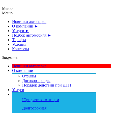
Меню
Меню
Новинки автопарка
О компании
►
Услуги
►
Подбор автомобиля
►
Тарифы
Условия
Контакты
Закрыть
Новинки автопарка
О компании
Отзывы
Договор аренды
Порядок действий при ДТП
Услуги
Подбор автомобиля
Эконом
Юридическим лицам
Средний
Бизнес
Долгосрочная
Минивэн