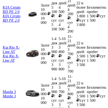
21
дня
дней
22 и
Залог
дней
KIA Cerato
5
4
более
Безлимитны
10
4
BD PE 2.0
100
500
дней
пробег
000
200
KIA Cerato
/
/
3 800
1 500
/сут
10
/
BD PE 2.0
сут
сут
/сут
1 500
000
сут
5
4
3 800
4
100
500
200
11-
1-4
5-10
21
дня
дней
22 и
Залог
дней
Kia Rio X-
3
3
более
Безлимитны
10
3
Line AT
900
800
дней
пробег
000
700
Kia Rio X-
/
/
3 500
1 500
/сут
10
/
Line AT
сут
сут
/сут
1 500
000
сут
3
3
3 500
3
900
800
700
11-
1-4
5-10
21
дня
дней
22 и
Залог
дней
3
3
более
Безлимитны
10
3
Mazda 3
900
700
дней
пробег
000
800
Mazda 3
/
/
3 500
1 500
/сут
10
/
сут
сут
/сут
1 500
000
сут
3
3
3 500
3