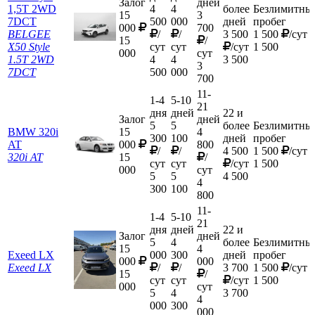
Залог
дней
1,5T 2WD
4
4
более
Безлимитны
15
3
7DCT
500
000
дней
пробег
000
700
BELGEE
/
/
3 500
1 500
/сут
15
/
X50 Style
сут
сут
/сут
1 500
000
сут
1.5T 2WD
4
4
3 500
3
7DCT
500
000
700
11-
1-4
5-10
21
дня
дней
22 и
Залог
дней
5
5
более
Безлимитны
BMW 320i
15
4
300
100
дней
пробег
AT
000
800
/
/
4 500
1 500
/сут
320i AT
15
/
сут
сут
/сут
1 500
000
сут
5
5
4 500
4
300
100
800
11-
1-4
5-10
21
дня
дней
22 и
Залог
дней
5
4
более
Безлимитны
15
4
Exeed LX
000
300
дней
пробег
000
000
Exeed LX
/
/
3 700
1 500
/сут
15
/
сут
сут
/сут
1 500
000
сут
5
4
3 700
4
000
300
000