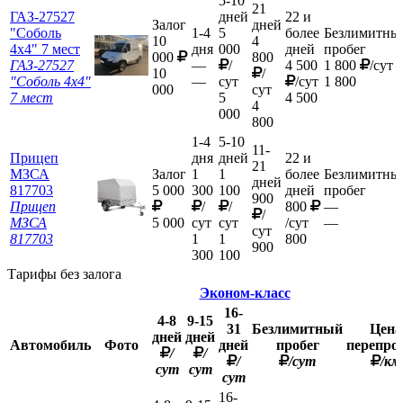
5-10
21
ГАЗ-27527
дней
22 и
Залог
дней
"Соболь
1-4
5
более
Безлимитны
10
4
4х4" 7 мест
дня
000
дней
пробег
000
800
ГАЗ-27527
—
/
4 500
1 800
/сут
10
/
"Соболь 4х4"
—
сут
/сут
1 800
000
сут
7 мест
5
4 500
4
000
800
1-4
5-10
11-
Прицеп
дня
дней
22 и
21
МЗСА
Залог
1
1
более
Безлимитны
дней
817703
5 000
300
100
дней
пробег
900
Прицеп
/
/
800
—
/
МЗСА
5 000
сут
сут
/сут
—
сут
817703
1
1
800
900
300
100
Тарифы без залога
Эконом-класс
16-
4-8
9-15
31
Безлимитный
Цена
дней
дней
Автомобиль
Фото
дней
пробег
перепро
/
/
/
/сут
/км
сут
сут
сут
16-