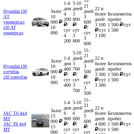
11-
1-4
5-10
21
дня
дней
22 и
Hyundai i30
Залог
дней
4
3
более
Безлимитны
АТ
10
3
200
800
дней
пробег
универсал
000
600
/
/
3 100
1 500
/сут
i30 АТ
10
/
сут
сут
/сут
1 500
универсал
000
сут
4
3
3 100
3
200
800
600
11-
5-10
21
1-4
дней
22 и
Залог
дней
дня
3
более
Безлимитны
Hyundai i30
10
3
400
700
дней
пробег
хэтчбэк
000
500
/
/
3 300
1 500
/сут
i30 хэтчбэк
10
/
сут
сут
/сут
1 500
000
сут
400
3
3 300
3
700
500
11-
1-4
5-10
21
дня
дней
22 и
Залог
дней
JAC T6 4х4
6
6
более
Безлимитны
15
5
МТ
900
000
дней
пробег
000
600
JAC T6 4х4
/
/
4 600
1 500
/сут
15
/
МТ
сут
сут
/сут
1 500
000
сут