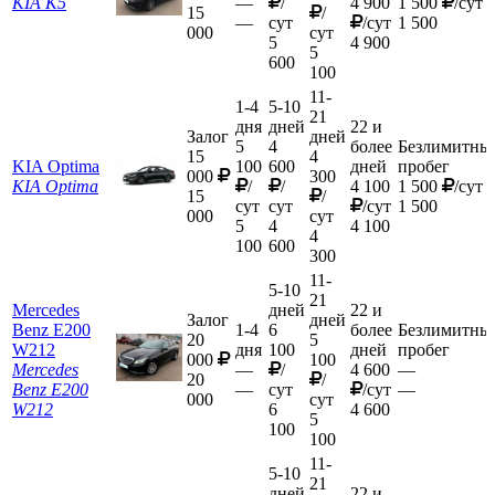
KIA K5
—
/
4 900
1 500
/сут
15
/
—
сут
/сут
1 500
000
сут
5
4 900
5
600
100
11-
1-4
5-10
21
дня
дней
22 и
Залог
дней
5
4
более
Безлимитны
15
4
KIA Optima
100
600
дней
пробег
000
300
KIA Optima
/
/
4 100
1 500
/сут
15
/
сут
сут
/сут
1 500
000
сут
5
4
4 100
4
100
600
300
11-
5-10
21
Mercedes
дней
22 и
Залог
дней
Benz E200
1-4
6
более
Безлимитны
20
5
W212
дня
100
дней
пробег
000
100
Mercedes
—
/
4 600
—
20
/
Benz E200
—
сут
/сут
—
000
сут
W212
6
4 600
5
100
100
11-
5-10
21
дней
22 и