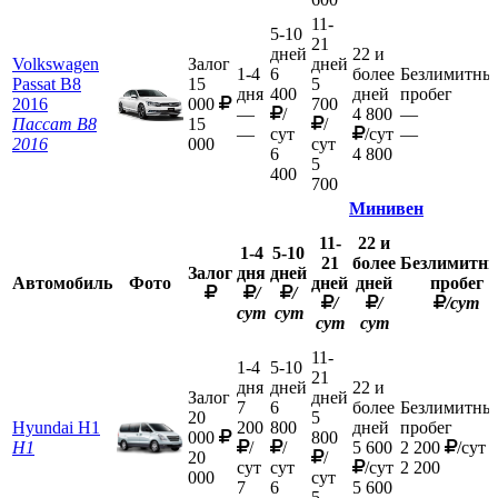
11-
5-10
21
дней
22 и
Volkswagen
Залог
дней
1-4
6
более
Безлимитны
Passat B8
15
5
дня
400
дней
пробег
2016
000
700
—
/
4 800
—
Пассат B8
15
/
—
сут
/сут
—
2016
000
сут
6
4 800
5
400
700
Минивен
11-
22 и
1-4
5-10
21
более
Безлимитн
Залог
дня
дней
Автомобиль
Фото
дней
дней
пробег
/
/
/
/
/сут
сут
сут
сут
сут
11-
1-4
5-10
21
дня
дней
22 и
Залог
дней
7
6
более
Безлимитны
20
5
Hyundai H1
200
800
дней
пробег
000
800
H1
/
/
5 600
2 200
/сут
20
/
сут
сут
/сут
2 200
000
сут
7
6
5 600
5