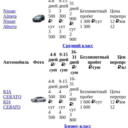
4-8
9-15
31
дней
дней
дней
Nissan
3
3
Безлимитный
Цена
2
Almera
500
300
пробег
перепроб
900
Nissan
/
/
1 300
/сут
12
/км
/
Almera
сут
сут
1 300
12
сут
3
3
2
500
300
900
Средний класс
16-
4-8
9-15
31
Безлимитный
Цена
дней
дней
Автомобиль
Фото
дней
пробег
перепро
/
/
/
/сут
/км
сут
сут
сут
16-
4-8
9-15
31
дней
дней
дней
KIA
4
4
Безлимитный
Цена
3
CERATO
500
300
пробег
перепроб
800
KIA
/
/
1 600
/сут
12
/км
/
CERATO
сут
сут
1 600
12
сут
4
4
3
500
300
800
Бизнес-класс