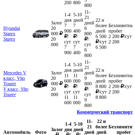
200
800
800
11-
1-4
5-10
21
дня
дней
22 и
Залог
дней
7
7
более
Безлимитны
Hyundai
20
6
900
400
дней
пробег
Starex
000
800
/
/
6 500
2 200
/сут
Starex
20
/
сут
сут
/сут
2 200
000
сут
7
7
6 500
6
900
400
800
11-
1-4
5-10
21
дня
дней
22 и
Mercedes V
Залог
дней
11
11
более
Безлимитны
класс, Vito
20
9
600
000
дней
пробег
Tourer
000
800
/
/
8 800
2 200
/сут
V класс, Vito
20
/
сут
сут
/сут
2 200
Tourer
000
сут
11
11
8 800
9
600
000
800
Коммерческий транспорт
11-
22 и
1-4
5-10
21
более
Безлимитн
Залог
дня
дней
Автомобиль
Фото
дней
дней
пробег
/
/