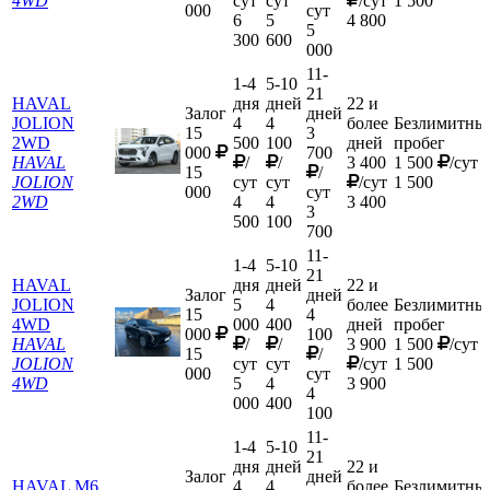
4WD
сут
сут
/сут
1 500
000
сут
6
5
4 800
5
300
600
000
11-
1-4
5-10
21
HAVAL
дня
дней
22 и
Залог
дней
JOLION
4
4
более
Безлимитны
15
3
2WD
500
100
дней
пробег
000
700
HAVAL
/
/
3 400
1 500
/сут
15
/
JOLION
сут
сут
/сут
1 500
000
сут
2WD
4
4
3 400
3
500
100
700
11-
1-4
5-10
21
HAVAL
дня
дней
22 и
Залог
дней
JOLION
5
4
более
Безлимитны
15
4
4WD
000
400
дней
пробег
000
100
HAVAL
/
/
3 900
1 500
/сут
15
/
JOLION
сут
сут
/сут
1 500
000
сут
4WD
5
4
3 900
4
000
400
100
11-
1-4
5-10
21
дня
дней
22 и
Залог
дней
HAVAL M6
4
4
более
Безлимитны