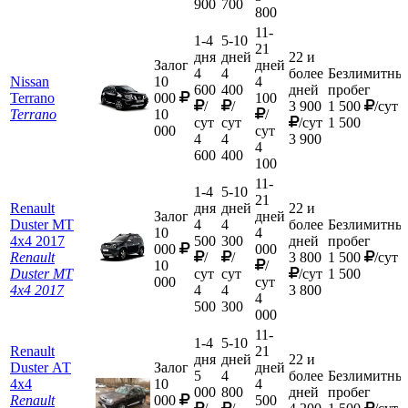
900
700
800
11-
1-4
5-10
21
дня
дней
22 и
Залог
дней
4
4
более
Безлимитны
Nissan
10
4
600
400
дней
пробег
Terrano
000
100
/
/
3 900
1 500
/сут
Terrano
10
/
сут
сут
/сут
1 500
000
сут
4
4
3 900
4
600
400
100
11-
1-4
5-10
21
Renault
дня
дней
22 и
Залог
дней
Duster MT
4
4
более
Безлимитны
10
4
4х4 2017
500
300
дней
пробег
000
000
Renault
/
/
3 800
1 500
/сут
10
/
Duster MT
сут
сут
/сут
1 500
000
сут
4х4 2017
4
4
3 800
4
500
300
000
11-
1-4
5-10
Renault
21
дня
дней
22 и
Duster АТ
Залог
дней
5
4
более
Безлимитны
4х4
10
4
000
800
дней
пробег
Renault
000
500