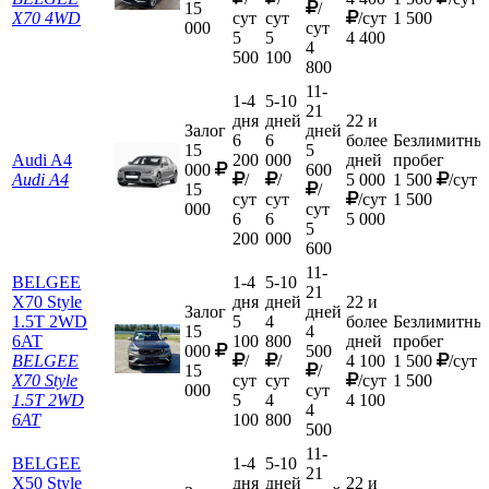
15
/
X70 4WD
сут
сут
/сут
1 500
000
сут
5
5
4 400
4
500
100
800
11-
1-4
5-10
21
дня
дней
22 и
Залог
дней
6
6
более
Безлимитны
15
5
Audi A4
200
000
дней
пробег
000
600
Audi A4
/
/
5 000
1 500
/сут
15
/
сут
сут
/сут
1 500
000
сут
6
6
5 000
5
200
000
600
11-
BELGEE
1-4
5-10
21
X70 Style
дня
дней
22 и
Залог
дней
1.5T 2WD
5
4
более
Безлимитны
15
4
6AT
100
800
дней
пробег
000
500
BELGEE
/
/
4 100
1 500
/сут
15
/
X70 Style
сут
сут
/сут
1 500
000
сут
1.5T 2WD
5
4
4 100
4
6AT
100
800
500
11-
BELGEE
1-4
5-10
21
Х50 Style
дня
дней
22 и